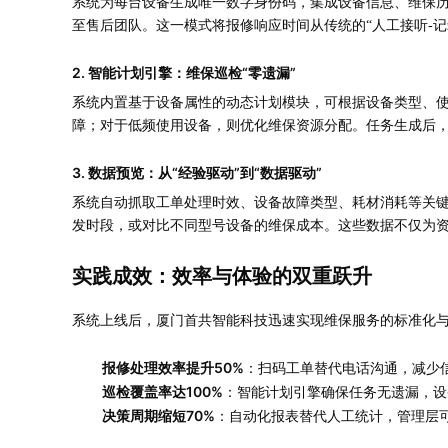
系统为每台设备生成唯一数字身份码，集成设备信息、维保
至售后团队。这一模式将报修响应时间从传统的“人工接听-记录
2. 智能计划引擎：维保巡检“零遗漏”
系统内置基于设备属性的动态计划模块，可根据设备类型、
障；对于低频使用设备，则优化维保资源分配。任务生成后，
3. 数据预览：从“经验驱动”到“数据驱动”
系统自动抓取工单处理时效、设备故障类型、耗材消耗等关键
发时段，或对比不同型号设备的维保成本。这些数据不仅为资
实践成效：效率与体验的双重跃升
系统上线后，厦门首共智能科技迅速实现维保服务的标准化
报修处理效率提升50%
：扫码工单替代电话沟通，减少
巡检覆盖率达100%
：智能计划引擎确保任务无遗漏，设
决策周期缩短70%
：自动化报表替代人工统计，管理层